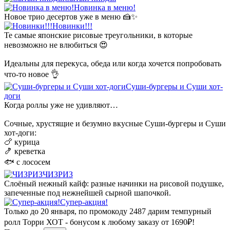
Новинка в меню!
Новое трио десертов уже в меню 🍰✨
Новинки!!!
Те самые японские рисовые треугольники, в которые
невозможно не влюбиться 😍
Идеальны для перекуса, обеда или когда хочется попробовать
что-то новое 👌
Суши-бургеры и Суши хот-
доги
Когда роллы уже не удивляют…
Сочные, хрустящие и безумно вкусные Суши-бургеры и Суши
хот-доги:
🍗 курица
🍤 креветка
🐟 с лососем
ЧИЗРИЗ
Слоёный нежный кайф: разные начинки на рисовой подушке,
запеченные под нежнейшей сырной шапочкой.
Супер-акция!
Только до 20 января, по промокоду 2487 дарим темпурный
ролл Торри ХОТ - бонусом к любому заказу от 1690₽!