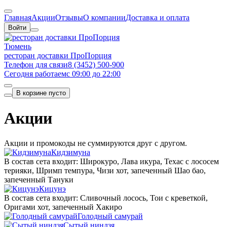
Главная
Акции
Отзывы
О компании
Доставка и оплата
Войти
Тюмень
ресторан доставки ПроПорция
Телефон для связи
8 (3452) 500-900
Сегодня работаем
с 09:00 до 22:00
В корзине пусто
Акции
Акции и промокоды не суммируются друг с другом.
Кидзимуна
В состав сета входит: Широкуро, Лава икура, Техас с лососем
терияки, Шримп темпура, Чизи хот, запеченный Шао бао,
запеченный Тануки
Кицунэ
В состав сета входит: Сливочный лосось, Тои с креветкой,
Оригами хот, запеченный Хакиро
Голодный самурай
Сытый ниндзя