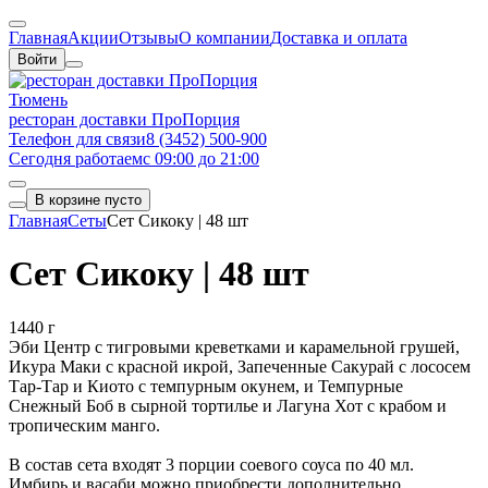
Главная
Акции
Отзывы
О компании
Доставка и оплата
Войти
Тюмень
ресторан доставки ПроПорция
Телефон для связи
8 (3452) 500-900
Сегодня работаем
с 09:00 до 21:00
В корзине пусто
Главная
Сеты
Сет Сикоку | 48 шт
Сет Сикоку | 48 шт
1440 г
Эби Центр с тигровыми креветками и карамельной грушей,
Икура Маки с красной икрой, Запеченные Сакурай с лососем
Тар-Тар и Киото с темпурным окунем, и Темпурные
Снежный Боб в сырной тортилье и Лагуна Хот с крабом и
тропическим манго.
В состав сета входят 3 порции соевого соуса по 40 мл.
Имбирь и васаби можно приобрести дополнительно.