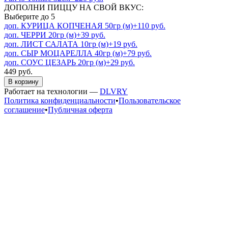
ДОПОЛНИ ПИЦЦУ НА СВОЙ ВКУС:
Выберите
до 5
доп. КУРИЦА КОПЧЕНАЯ 50гр (м)
+110 руб.
доп. ЧЕРРИ 20гр (м)
+39 руб.
доп. ЛИСТ САЛАТА 10гр (м)
+19 руб.
доп. СЫР МОЦАРЕЛЛА 40гр (м)
+79 руб.
доп. СОУС ЦЕЗАРЬ 20гр (м)
+29 руб.
449 руб.
В корзину
Работает на технологии —
DLVRY
Политика конфиденциальности
•
Пользовательское
соглашение
•
Публичная оферта