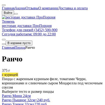
Главная
Акции
Отзывы
О компании
Доставка и оплата
Войти
Тюмень
ресторан доставки ПроПорция
Телефон для связи
8 (3452) 500-900
Сегодня работаем
с 09:00 до 22:00
В корзине пусто
Главная
Пицца
Ранчо
Ранчо
375 г
с курицей
Пицца с жаренным куриным филе, томатами Черри,
корнишонами и сливочным сыром Моцарелла под чесночным
соусом
Выберите тесто и размер пиццы
Ранчо Мини 24см
Ранчо Пышное 32см
+240 руб.
Ранчо Тонкое 32см
+220 руб.